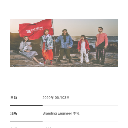
C
a
r
e
e
r
(
T
W
O
S
T
O
N
E
&
S
o
n
s
)
07.
日時
2020年 06月03日
場所
Branding Engineer 本社