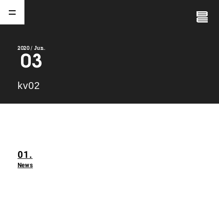
Close
Menu
2020 / Jun.
03
A
b
o
u
t
01.
kv02
C
o
m
p
a
n
y
02.
N
e
w
s
03.
01.
C
o
n
t
a
c
t
04.
News
S
e
r
v
i
c
e
(
T
W
O
S
T
O
N
E
&
S
o
n
s
)
05.
I
R
(
T
W
O
S
T
O
N
E
&
S
o
n
s
)
06.