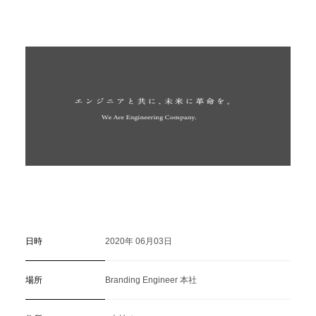
C
a
r
e
e
r
(
T
W
O
S
T
O
N
E
&
S
o
n
s
)
07.
日時
2020年 06月03日
場所
Branding Engineer 本社