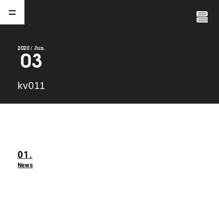
Close
Menu
2020 / Jun.
03
A
b
o
u
t
01.
kv011
C
o
m
p
a
n
y
02.
N
e
w
s
03.
01.
C
o
n
t
a
c
t
04.
News
S
e
r
v
i
c
e
(
T
W
O
S
T
O
N
E
&
S
o
n
s
)
05.
I
R
(
T
W
O
S
T
O
N
E
&
S
o
n
s
)
06.