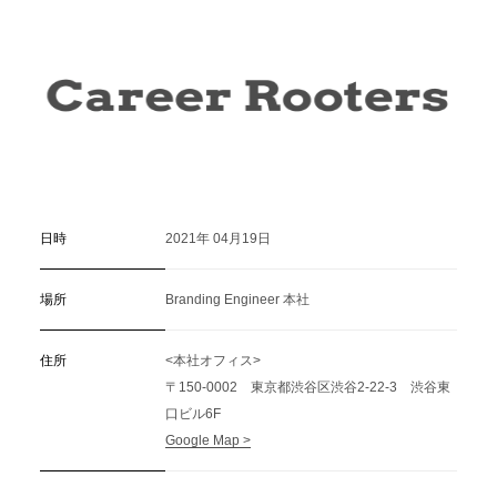
C
a
r
e
e
r
(
T
W
O
S
T
O
N
E
&
S
o
n
s
)
07.
日時
2021年 04月19日
場所
Branding Engineer 本社
住所
<本社オフィス>
〒150-0002 東京都渋谷区渋谷2-22-3 渋谷東
口ビル6F
Google Map >