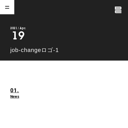
Close
Menu
2021 / Apr.
19
A
b
o
u
t
01.
job-changeロゴ-1
C
o
m
p
a
n
y
02.
N
e
w
s
03.
01.
C
o
n
t
a
c
t
04.
News
S
e
r
v
i
c
e
(
T
W
O
S
T
O
N
E
&
S
o
n
s
)
05.
I
R
(
T
W
O
S
T
O
N
E
&
S
o
n
s
)
06.