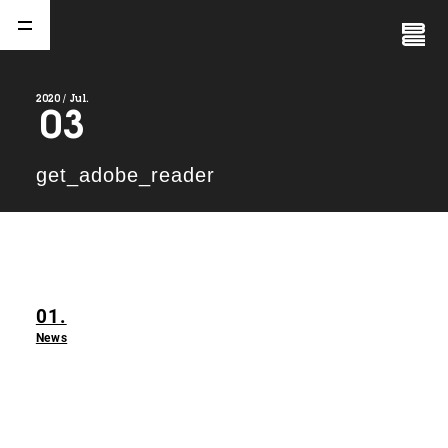
Close
Menu
2020 / Jul.
03
A
b
o
u
t
01.
get_adobe_reader
C
o
m
p
a
n
y
02.
N
e
w
s
03.
01.
C
o
n
t
a
c
t
04.
News
S
e
r
v
i
c
e
(
T
W
O
S
T
O
N
E
&
S
o
n
s
)
05.
I
R
(
T
W
O
S
T
O
N
E
&
S
o
n
s
)
06.