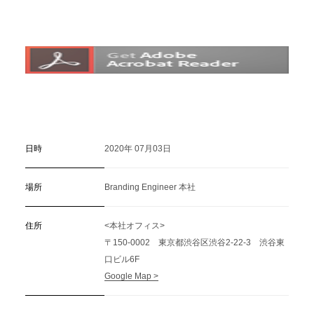
C
a
r
e
e
r
(
T
W
O
S
T
O
N
E
&
S
o
n
s
)
07.
日時
2020年 07月03日
場所
Branding Engineer 本社
住所
<本社オフィス>
〒150-0002 東京都渋谷区渋谷2-22-3 渋谷東
口ビル6F
Google Map >