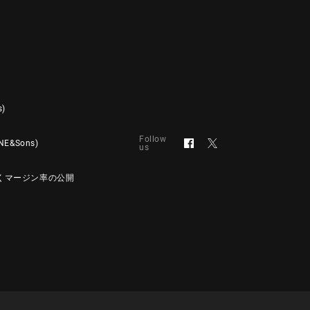
s)
Follow
&Sons)
us
くマージン率の公開