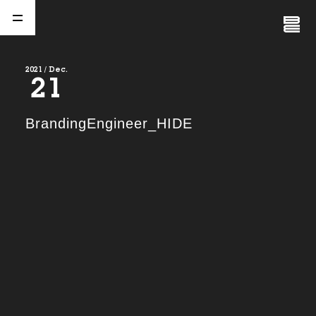
Close
Menu
2021 / Dec.
21
A
b
o
u
t
01.
BrandingEngineer_HIDE
C
o
m
p
a
n
y
02.
N
e
w
s
03.
C
o
n
t
a
c
t
04.
S
e
r
v
i
c
e
(
T
W
O
S
T
O
N
E
&
S
o
n
s
)
05.
I
R
(
T
W
O
S
T
O
N
E
&
S
o
n
s
)
06.