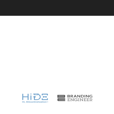
C
a
r
e
e
r
(
T
W
O
S
T
O
N
E
&
S
o
n
s
)
07.