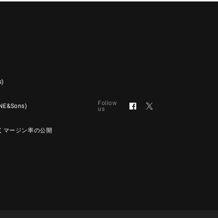
s)
Follow
&Sons)
us
くマージン率の公開