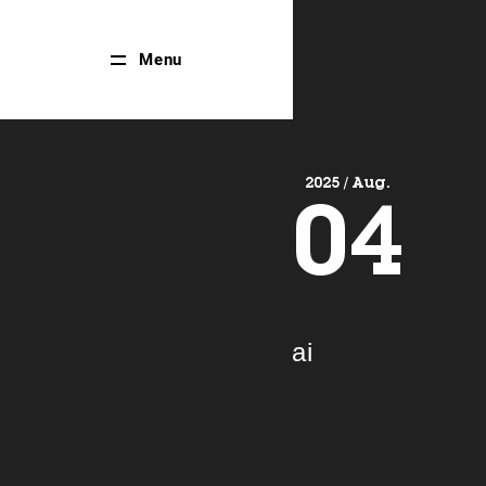
Close
Menu
Menu
2025 / Aug.
04
ai