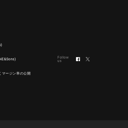
s)
Follow
&Sons)
us
くマージン率の公開