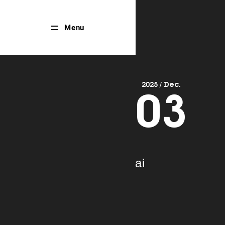
Close
Menu
Menu
2025 / Dec.
03
ai