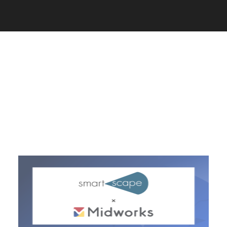
C
a
r
e
e
r
(
T
W
O
S
T
O
N
E
&
S
o
n
s
)
07.