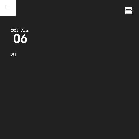
Close
Menu
2025 / Aug.
06
A
b
o
u
t
01.
ai
C
o
m
p
a
n
y
02.
N
e
w
s
03.
C
o
n
t
a
c
t
04.
S
e
r
v
i
c
e
(
T
W
O
S
T
O
N
E
&
S
o
n
s
)
05.
I
R
(
T
W
O
S
T
O
N
E
&
S
o
n
s
)
06.