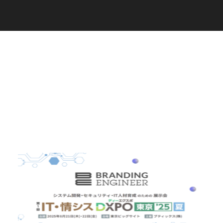
C
a
r
e
e
r
(
T
W
O
S
T
O
N
E
&
S
o
n
s
)
07.