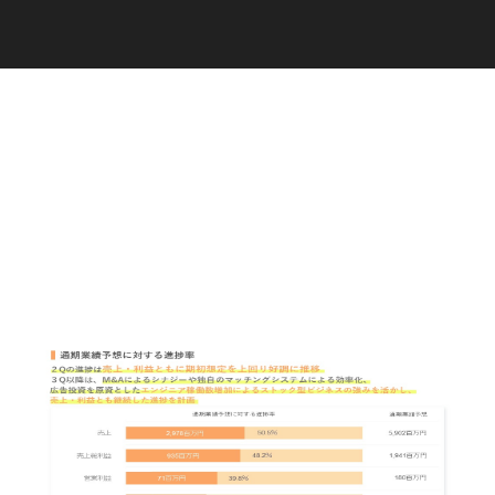
C
a
r
e
e
r
(
T
W
O
S
T
O
N
E
&
S
o
n
s
)
07.