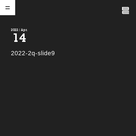
Close
Menu
2022 / Apr.
14
A
b
o
u
t
01.
2022-2q-slide9
C
o
m
p
a
n
y
02.
N
e
w
s
03.
C
o
n
t
a
c
t
04.
S
e
r
v
i
c
e
(
T
W
O
S
T
O
N
E
&
S
o
n
s
)
05.
I
R
(
T
W
O
S
T
O
N
E
&
S
o
n
s
)
06.