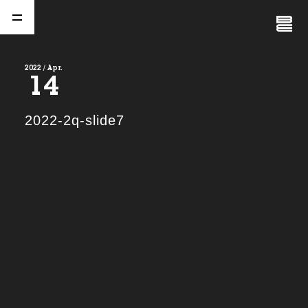
Close
Menu
2022 / Apr.
14
A
b
o
u
t
01.
2022-2q-slide7
C
o
m
p
a
n
y
02.
N
e
w
s
03.
C
o
n
t
a
c
t
04.
S
e
r
v
i
c
e
(
T
W
O
S
T
O
N
E
&
S
o
n
s
)
05.
I
R
(
T
W
O
S
T
O
N
E
&
S
o
n
s
)
06.