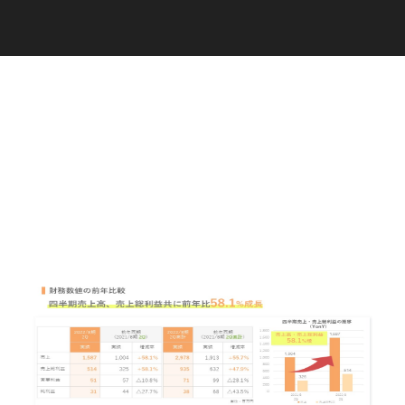
C
a
r
e
e
r
(
T
W
O
S
T
O
N
E
&
S
o
n
s
)
07.