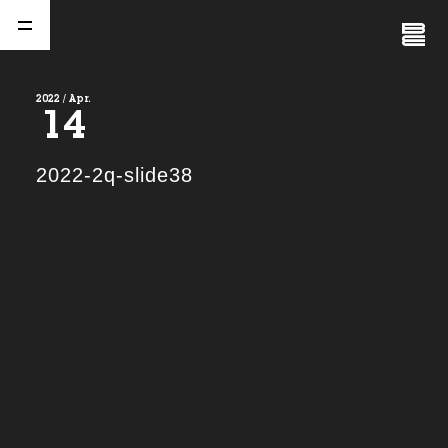
Close
Menu
2022 / Apr.
14
A
b
o
u
t
01.
2022-2q-slide38
C
o
m
p
a
n
y
02.
N
e
w
s
03.
C
o
n
t
a
c
t
04.
S
e
r
v
i
c
e
(
T
W
O
S
T
O
N
E
&
S
o
n
s
)
05.
I
R
(
T
W
O
S
T
O
N
E
&
S
o
n
s
)
06.