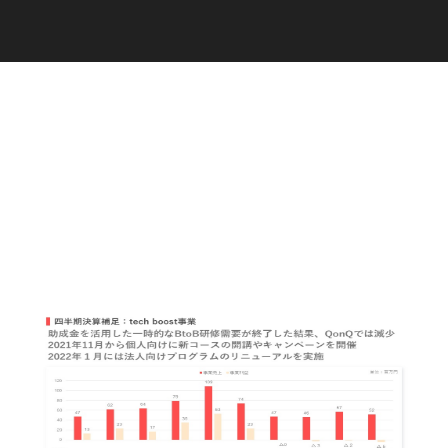
C
a
r
e
e
r
(
T
W
O
S
T
O
N
E
&
S
o
n
s
)
07.