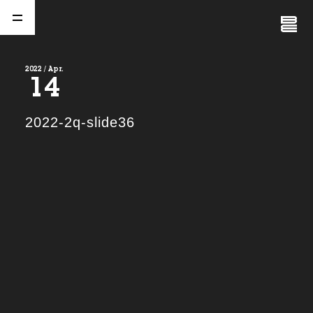
Close
Menu
2022 / Apr.
14
A
b
o
u
t
01.
2022-2q-slide36
C
o
m
p
a
n
y
02.
N
e
w
s
03.
C
o
n
t
a
c
t
04.
S
e
r
v
i
c
e
(
T
W
O
S
T
O
N
E
&
S
o
n
s
)
05.
I
R
(
T
W
O
S
T
O
N
E
&
S
o
n
s
)
06.