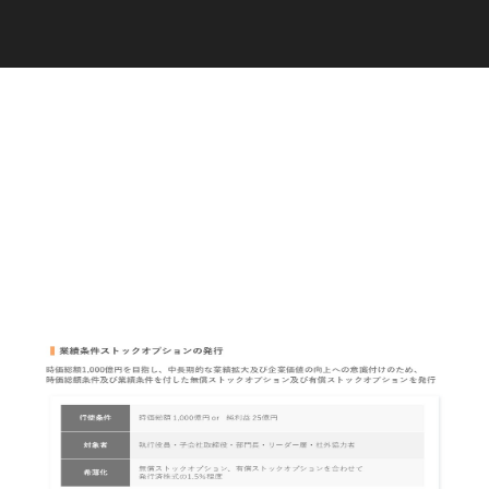
C
a
r
e
e
r
(
T
W
O
S
T
O
N
E
&
S
o
n
s
)
07.