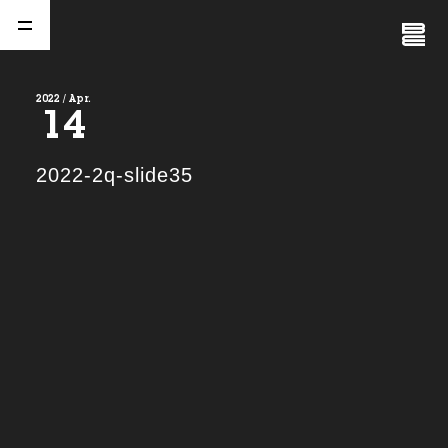
Close
Menu
2022 / Apr.
14
A
b
o
u
t
01.
2022-2q-slide35
C
o
m
p
a
n
y
02.
N
e
w
s
03.
C
o
n
t
a
c
t
04.
S
e
r
v
i
c
e
(
T
W
O
S
T
O
N
E
&
S
o
n
s
)
05.
I
R
(
T
W
O
S
T
O
N
E
&
S
o
n
s
)
06.