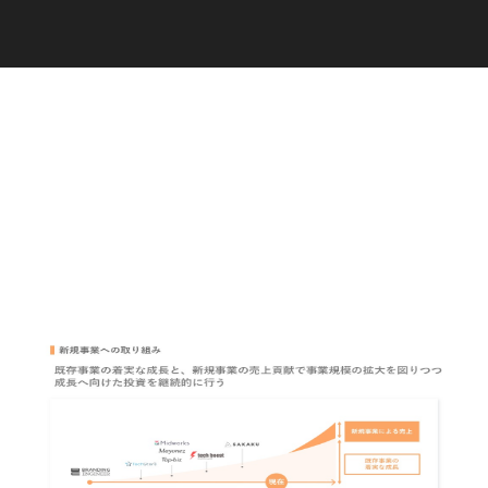
C
a
r
e
e
r
(
T
W
O
S
T
O
N
E
&
S
o
n
s
)
07.