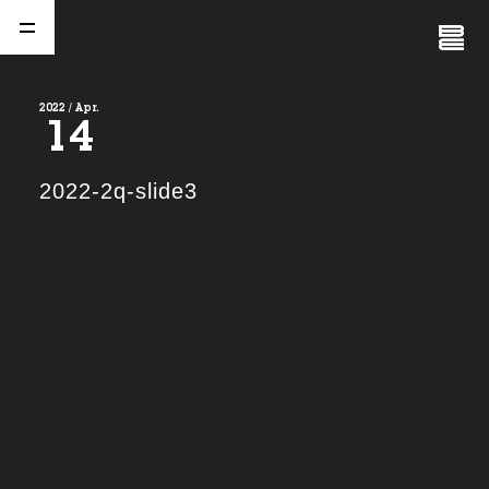
Close
Menu
2022 / Apr.
14
A
b
o
u
t
01.
2022-2q-slide3
C
o
m
p
a
n
y
02.
N
e
w
s
03.
C
o
n
t
a
c
t
04.
S
e
r
v
i
c
e
(
T
W
O
S
T
O
N
E
&
S
o
n
s
)
05.
I
R
(
T
W
O
S
T
O
N
E
&
S
o
n
s
)
06.