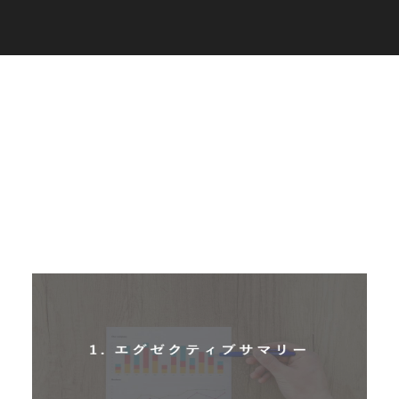
C
a
r
e
e
r
(
T
W
O
S
T
O
N
E
&
S
o
n
s
)
07.