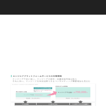
C
a
r
e
e
r
(
T
W
O
S
T
O
N
E
&
S
o
n
s
)
07.