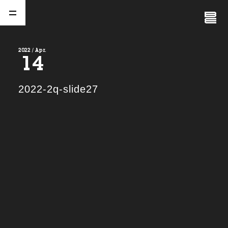
Close
Menu
2022 / Apr.
14
A
b
o
u
t
01.
2022-2q-slide27
C
o
m
p
a
n
y
02.
N
e
w
s
03.
C
o
n
t
a
c
t
04.
S
e
r
v
i
c
e
(
T
W
O
S
T
O
N
E
&
S
o
n
s
)
05.
I
R
(
T
W
O
S
T
O
N
E
&
S
o
n
s
)
06.