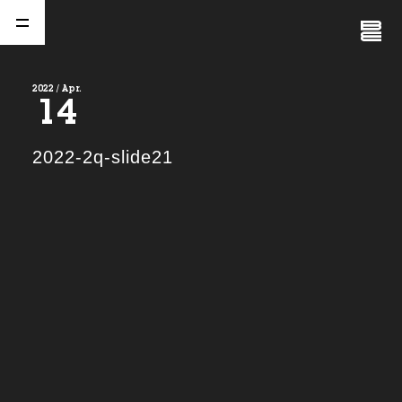
Close
Menu
2022 / Apr.
14
A
b
o
u
t
01.
2022-2q-slide21
C
o
m
p
a
n
y
02.
N
e
w
s
03.
C
o
n
t
a
c
t
04.
S
e
r
v
i
c
e
(
T
W
O
S
T
O
N
E
&
S
o
n
s
)
05.
I
R
(
T
W
O
S
T
O
N
E
&
S
o
n
s
)
06.