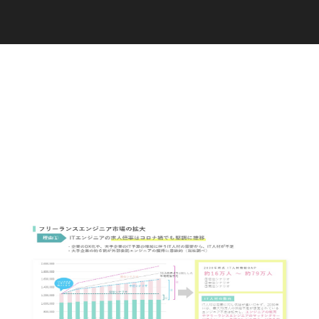
C
a
r
e
e
r
(
T
W
O
S
T
O
N
E
&
S
o
n
s
)
07.