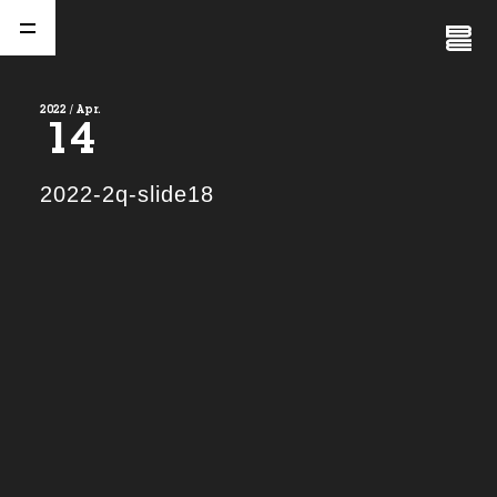
Close
Menu
2022 / Apr.
14
A
b
o
u
t
01.
2022-2q-slide18
C
o
m
p
a
n
y
02.
N
e
w
s
03.
C
o
n
t
a
c
t
04.
S
e
r
v
i
c
e
(
T
W
O
S
T
O
N
E
&
S
o
n
s
)
05.
I
R
(
T
W
O
S
T
O
N
E
&
S
o
n
s
)
06.