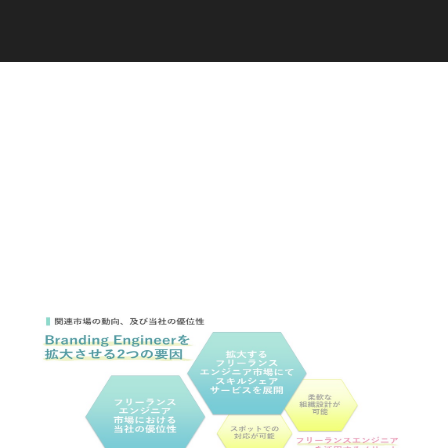
C
a
r
e
e
r
(
T
W
O
S
T
O
N
E
&
S
o
n
s
)
07.