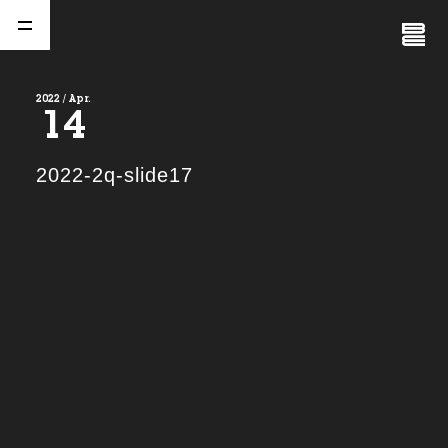
Close
Menu
2022 / Apr.
14
A
b
o
u
t
01.
2022-2q-slide17
C
o
m
p
a
n
y
02.
N
e
w
s
03.
C
o
n
t
a
c
t
04.
S
e
r
v
i
c
e
(
T
W
O
S
T
O
N
E
&
S
o
n
s
)
05.
I
R
(
T
W
O
S
T
O
N
E
&
S
o
n
s
)
06.