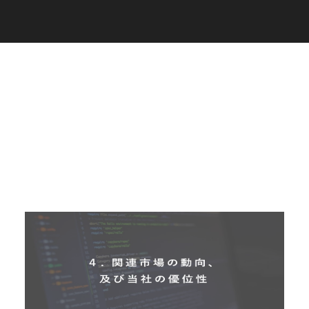
C
a
r
e
e
r
(
T
W
O
S
T
O
N
E
&
S
o
n
s
)
07.