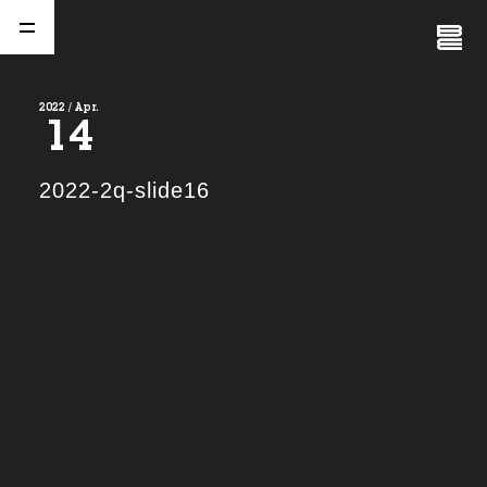
Close
Menu
2022 / Apr.
14
A
b
o
u
t
01.
2022-2q-slide16
C
o
m
p
a
n
y
02.
N
e
w
s
03.
C
o
n
t
a
c
t
04.
S
e
r
v
i
c
e
(
T
W
O
S
T
O
N
E
&
S
o
n
s
)
05.
I
R
(
T
W
O
S
T
O
N
E
&
S
o
n
s
)
06.