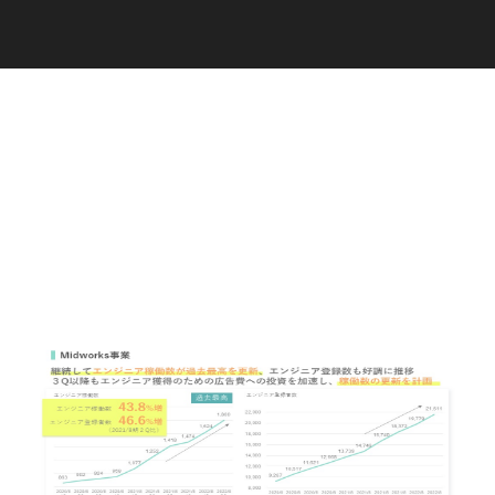
C
a
r
e
e
r
(
T
W
O
S
T
O
N
E
&
S
o
n
s
)
07.