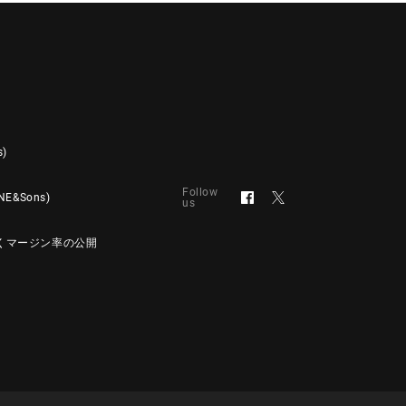
s)
Follow
&Sons)
us
くマージン率の公開