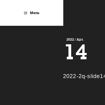
Close
Menu
Menu
2022 / Apr.
14
2022-2q-slide1