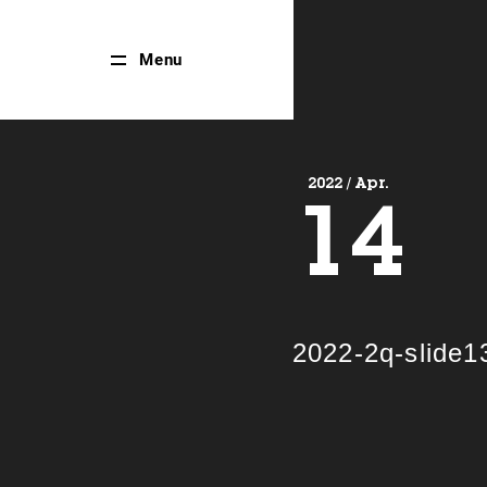
Close
Menu
Menu
2022 / Apr.
14
2022-2q-slide1