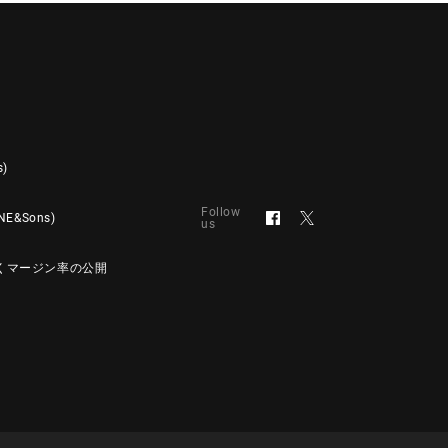
s)
Follow
&Sons)
us
くマージン率の公開