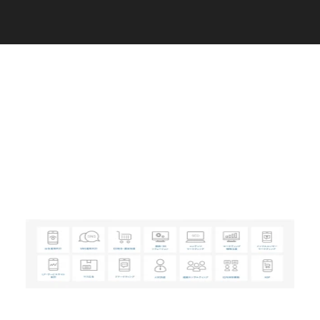
C
a
r
e
e
r
(
T
W
O
S
T
O
N
E
&
S
o
n
s
)
07.