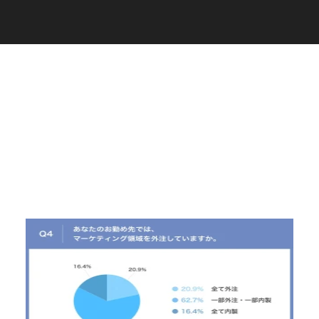
C
a
r
e
e
r
(
T
W
O
S
T
O
N
E
&
S
o
n
s
)
07.