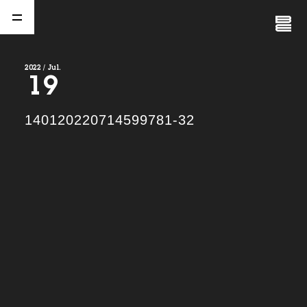
Close
Menu
2022 / Jul.
19
A
b
o
u
t
01.
140120220714599781-32
C
o
m
p
a
n
y
02.
N
e
w
s
03.
C
o
n
t
a
c
t
04.
S
e
r
v
i
c
e
(
T
W
O
S
T
O
N
E
&
S
o
n
s
)
05.
I
R
(
T
W
O
S
T
O
N
E
&
S
o
n
s
)
06.