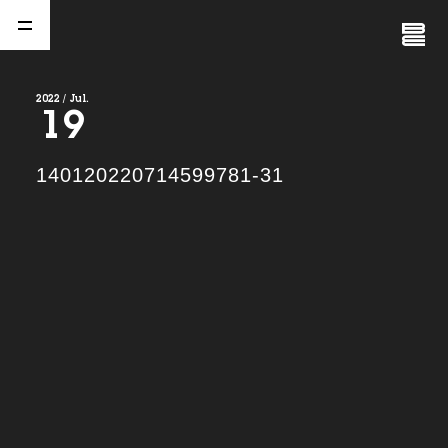
Close
Menu
2022 / Jul.
19
A
b
o
u
t
01.
140120220714599781-31
C
o
m
p
a
n
y
02.
N
e
w
s
03.
C
o
n
t
a
c
t
04.
S
e
r
v
i
c
e
(
T
W
O
S
T
O
N
E
&
S
o
n
s
)
05.
I
R
(
T
W
O
S
T
O
N
E
&
S
o
n
s
)
06.