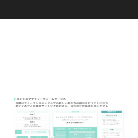
C
a
r
e
e
r
(
T
W
O
S
T
O
N
E
&
S
o
n
s
)
07.