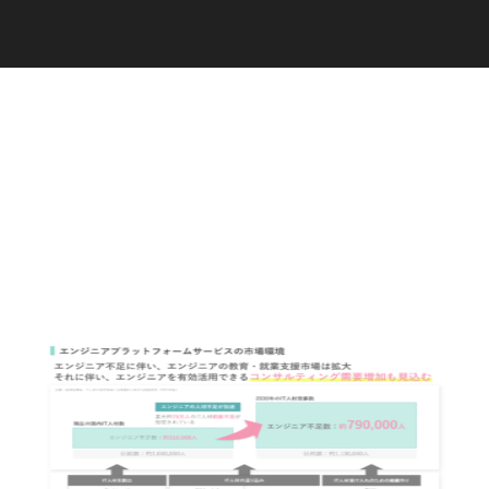
C
a
r
e
e
r
(
T
W
O
S
T
O
N
E
&
S
o
n
s
)
07.