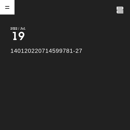
Close
Menu
2022 / Jul.
19
A
b
o
u
t
01.
140120220714599781-27
C
o
m
p
a
n
y
02.
N
e
w
s
03.
C
o
n
t
a
c
t
04.
S
e
r
v
i
c
e
(
T
W
O
S
T
O
N
E
&
S
o
n
s
)
05.
I
R
(
T
W
O
S
T
O
N
E
&
S
o
n
s
)
06.