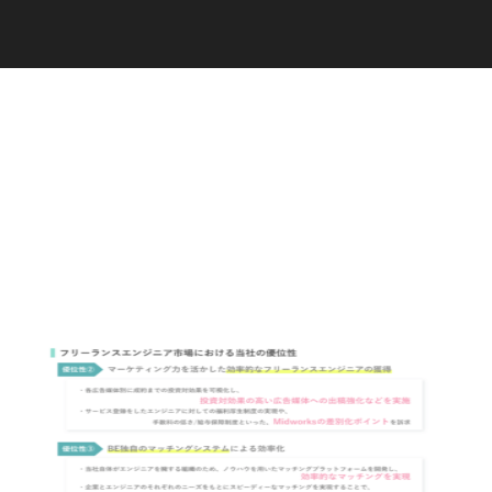
C
a
r
e
e
r
(
T
W
O
S
T
O
N
E
&
S
o
n
s
)
07.