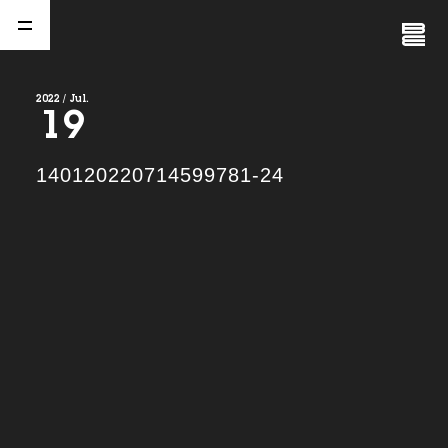
Close
Menu
2022 / Jul.
19
A
b
o
u
t
01.
140120220714599781-24
C
o
m
p
a
n
y
02.
N
e
w
s
03.
C
o
n
t
a
c
t
04.
S
e
r
v
i
c
e
(
T
W
O
S
T
O
N
E
&
S
o
n
s
)
05.
I
R
(
T
W
O
S
T
O
N
E
&
S
o
n
s
)
06.