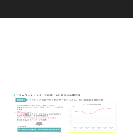
C
a
r
e
e
r
(
T
W
O
S
T
O
N
E
&
S
o
n
s
)
07.