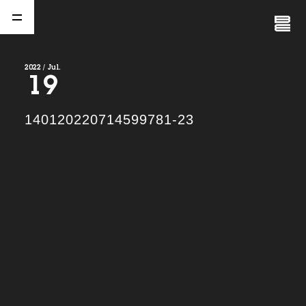
Close
Menu
2022 / Jul.
19
A
b
o
u
t
01.
140120220714599781-23
C
o
m
p
a
n
y
02.
N
e
w
s
03.
C
o
n
t
a
c
t
04.
S
e
r
v
i
c
e
(
T
W
O
S
T
O
N
E
&
S
o
n
s
)
05.
I
R
(
T
W
O
S
T
O
N
E
&
S
o
n
s
)
06.