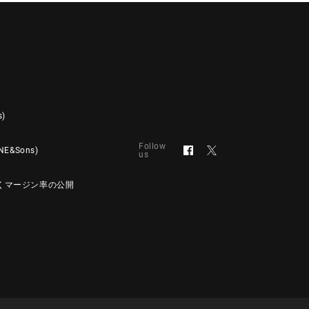
s)
Follow
&Sons)
us
くマージン率の公開