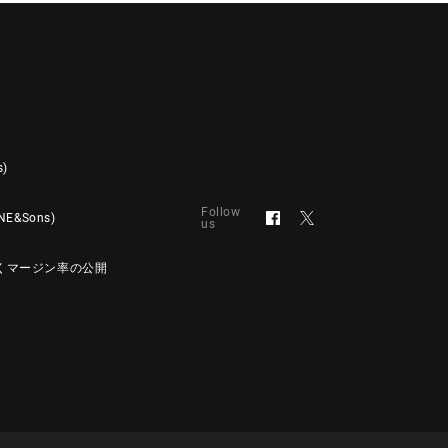
s)
Follow
&Sons)
us
くマージン率の公開