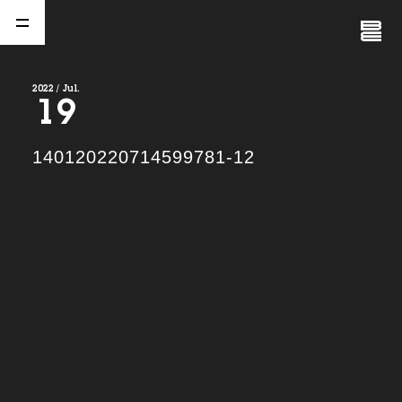
Close
Menu
2022 / Jul.
19
A
b
o
u
t
01.
140120220714599781-12
C
o
m
p
a
n
y
02.
N
e
w
s
03.
C
o
n
t
a
c
t
04.
S
e
r
v
i
c
e
(
T
W
O
S
T
O
N
E
&
S
o
n
s
)
05.
I
R
(
T
W
O
S
T
O
N
E
&
S
o
n
s
)
06.