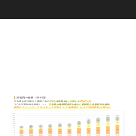
C
a
r
e
e
r
(
T
W
O
S
T
O
N
E
&
S
o
n
s
)
07.