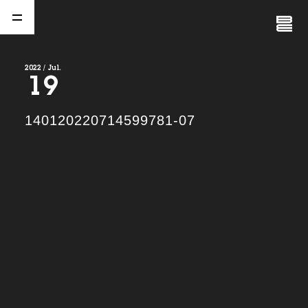
Close
Menu
2022 / Jul.
19
A
b
o
u
t
01.
140120220714599781-07
C
o
m
p
a
n
y
02.
N
e
w
s
03.
C
o
n
t
a
c
t
04.
S
e
r
v
i
c
e
(
T
W
O
S
T
O
N
E
&
S
o
n
s
)
05.
I
R
(
T
W
O
S
T
O
N
E
&
S
o
n
s
)
06.