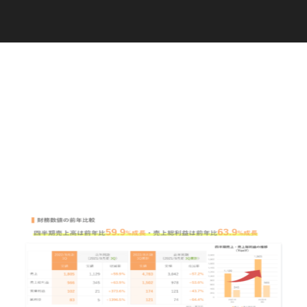
C
a
r
e
e
r
(
T
W
O
S
T
O
N
E
&
S
o
n
s
)
07.