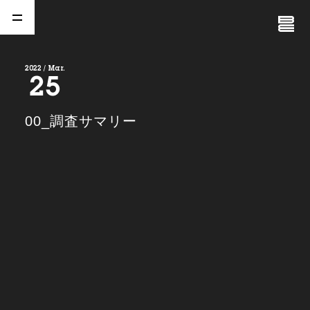
Close
Menu
2022 / Mar.
25
A
b
o
u
t
01.
00_調査サマリー
C
o
m
p
a
n
y
02.
N
e
w
s
03.
C
o
n
t
a
c
t
04.
S
e
r
v
i
c
e
(
T
W
O
S
T
O
N
E
&
S
o
n
s
)
05.
I
R
(
T
W
O
S
T
O
N
E
&
S
o
n
s
)
06.