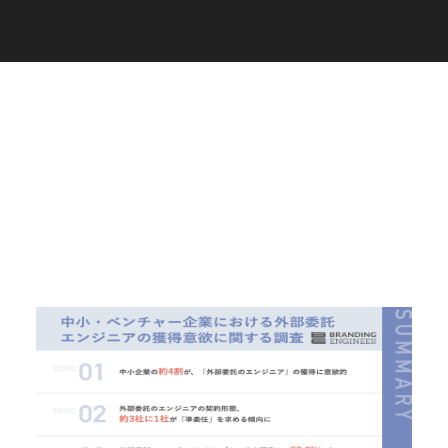
C
a
r
e
e
r
(
T
W
O
S
T
O
N
E
&
S
o
n
s
)
07.