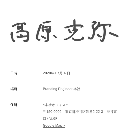
C
a
r
e
e
r
(
T
W
O
S
T
O
N
E
&
S
o
n
s
)
07.
日時
2020年 07月07日
場所
Branding Engineer 本社
住所
<本社オフィス>
〒150-0002 東京都渋谷区渋谷2-22-3 渋谷東
口ビル6F
Google Map >