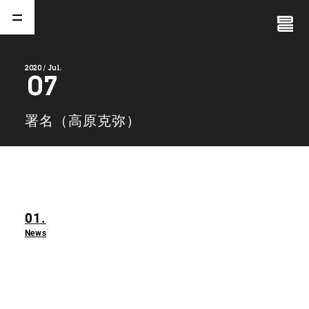
Close
Menu
2020 / Jul.
07
A
b
o
u
t
01.
署名（高原克弥）
C
o
m
p
a
n
y
02.
N
e
w
s
03.
01.
C
o
n
t
a
c
t
04.
News
S
e
r
v
i
c
e
(
T
W
O
S
T
O
N
E
&
S
o
n
s
)
05.
I
R
(
T
W
O
S
T
O
N
E
&
S
o
n
s
)
06.