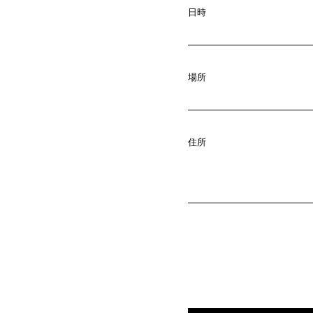
A
b
o
u
t
日時
C
o
m
p
a
02.
場所
N
e
w
s
03.
住所
C
o
n
t
a
c
04.
S
e
r
v
i
c
e
05.
I
R
(
T
W
O
S
T
06.