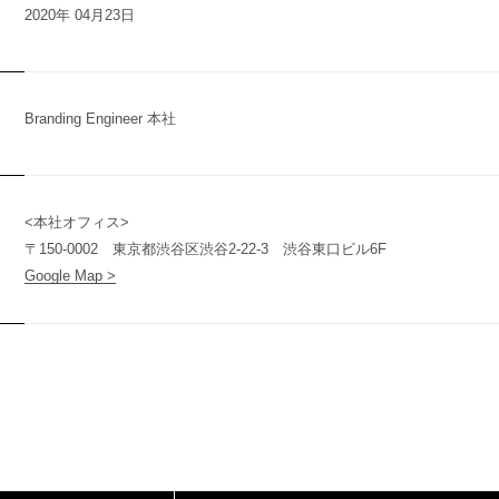
2020年 04月23日
n
y
Branding Engineer 本社
<本社オフィス>
〒150-0002 東京都渋谷区渋谷2-22-3 渋谷東口ビル6F
t
Google Map >
(
T
W
O
S
T
O
N
E
&
S
o
n
s
)
O
N
E
&
S
o
n
s
)