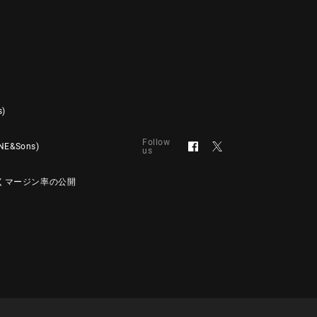
s)
Follow
&Sons)
us
くマージン率の公開